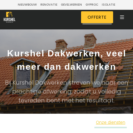
NIEUWBOUW
RENOVATIE
GEVELWERKEN
GYPROC
ISOLATIE
OFFERTE
Kurshel Dakwerken, veel
meer dan dakwerken
Bij Kurshel Dakwerken streven we naar een
prachtige afwerking, zodat u volledig
tevreden bent met het resultaat.
Onze diensten